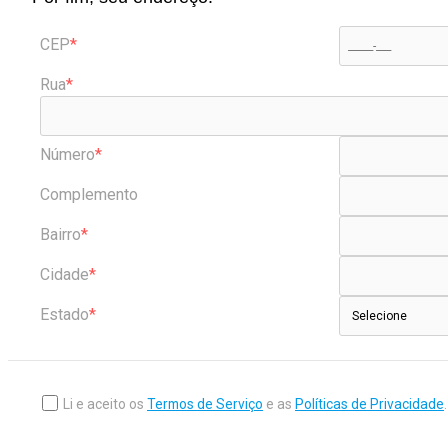
A qualquer momento você poderá
modificar suas informações e
CEP
Caso não deseje mais receber 
Rua
marketing@casasandreluiz.o
Quaisquer mudanças feitas a es
Número
a sempre que necessário.
Complemento
Cookie
Descrição
Se você tiver alguma dúvida, e
Bairro
Utilizamos Goo
para entender 
Cidade
campanhas de 
Google
e como você in
Estado
Analytics
nosso website
melhorar a expe
usuário.
Li e aceito os
Termos de Serviço
e as
Políticas de Privacidade
Os cookies de 
Google Adword